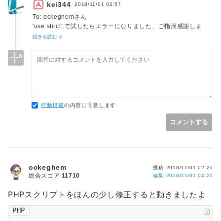
kei344
2018/11/01 02:57
To: ockeghemさん
'use strict';で試したらエラーになりました、ご指摘感謝しま
す。
続きを読む ∨
マイナス押して置いてください。
行動規範
の内容に同意します
コメントする
ockeghem
投稿
2018/11/01 02:25
総合スコア
11710
編集
2018/11/01 04:21
PHPスクリプトをほんの少し修正すると動きましたよ
PHP