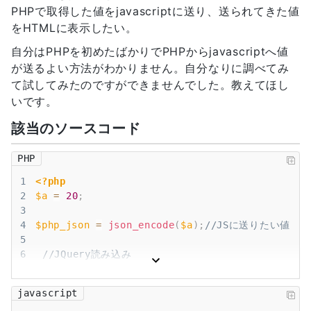
PHPで取得した値をjavascriptに送り、送られてきた値
をHTMLに表示したい。
自分はPHPを初めたばかりでPHPからjavascriptへ値
が送るよい方法がわかりません。自分なりに調べてみ
て試してみたのですができませんでした。教えてほし
いです。
該当のソースコード
PHP
1
<?php
2
$a
=
20
;
3
4
$php_json
=
json_encode
(
$a
)
;
//JSに送りたい値($a
5
6
//JQuery読み込み
7
<
script src
=
"jquery-3.3.1.js"
 type
=
"text/java
8
//外部javascript呼び出し
javascript
9
//ここでid属性を記述して、スクリプトタグに変数を埋