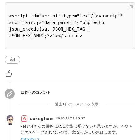
<script id="script" type="text/javascript" 
src="main.js"data-param='<?php echo 
json_encode($a, JSON_HEX_TAG | 
👍
3
回答へのコメント
過去1件のコメントを表示
ockeghem
2018/11/01 03:57
kei344さんの回答はXSS攻撃は受けないと思いますが、< や >
はエスケープされないので、危なっかしい気はします。
json_encodeの際に JSON_HEX_TAG 等を指定するべきかと
続きを読む ∨