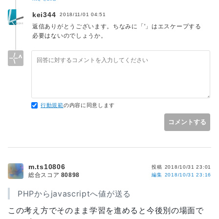
思います。現状は / がエスケープされるので、かろうじて攻撃
kei344
2018/11/01 04:51
を受けない、という感じです。
返信ありがとうございます。ちなみに「'」はエスケープする
必要はないのでしょうか。
行動規範
の内容に同意します
コメントする
m.ts10806
投稿
2018/10/31 23:01
総合スコア
80898
編集
2018/10/31 23:16
PHPからjavascriptへ値が送る
この考え方でそのまま学習を進めると今後別の場面で