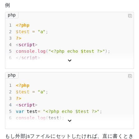
例
php
1
<?php
2
$test
=
"a"
;
3
?>
4
<
script
>
5
console
.
log
(
"
<?php
echo
$test
?>
"
)
;
6
</
script
>
php
1
<?php
2
$test
=
"a"
;
3
?>
4
<
script
>
5
var
 test
=
"
<?php
echo
$test
?>
"
;
6
console
.
log
(
test
)
;
7
</
script
>
もし外部jsファイルにセットしたければ、直に書くとき