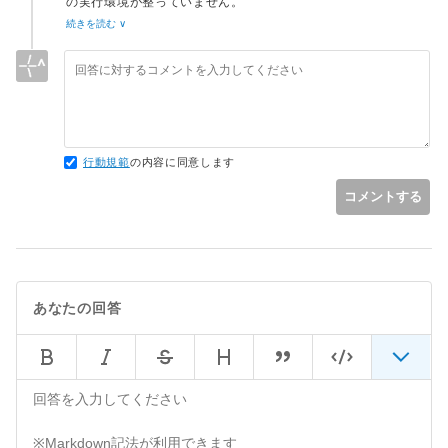
の実行環境が整っていません。
ひとまずローカルでWebサーバーを実行できる環境を用意して
続きを読む ∨
ください。XAMPPを入れるのが早いです。
今はhtmlを動かすクライアント感覚で動かそうとしています。
もしXAMPP導入済みならXAMPPコントローラからApacheを
起動してください。
行動規範
の内容に同意します
コメントする
あなたの回答