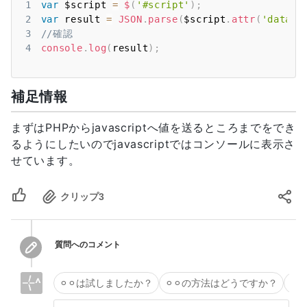
10
<
script id
=
"script"
 type
=
"text/javascript"
 s
1
var
 $script 
=
$
(
'#script'
)
;
11
2
var
 result 
=
JSON
.
parse
(
$script
.
attr
(
'data-p
12
3
//確認
4
console
.
log
(
result
)
;
補足情報
まずはPHPからjavascriptへ値を送るところまでをでき
るようにしたいのでjavascriptではコンソールに表示さ
せています。
クリップ
3
質問へのコメント
⚪︎⚪︎は試しましたか？
⚪︎⚪︎の方法はどうですか？
タ