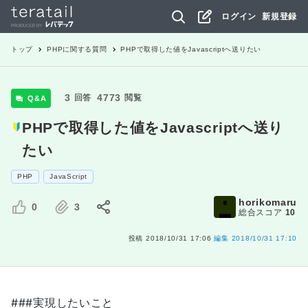
ログイン
新規登録
トップ
PHP
に関する質問
PHPで取得した値をJavascriptへ送りたい
3
4773
回答
閲覧
Q&A
PHPで取得した値をJavascriptへ送り
たい
PHP
JavaScript
horikomaru
0
3
総合スコア
10
投稿
2018/10/31 17:06
編集
2018/10/31 17:10
###実現したいこと