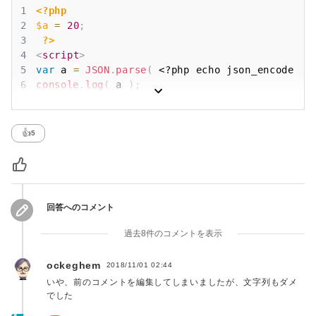
1
<?php
2
$a
=
20
;
3
?>
4
<
script
>
5
var
 a 
=
JSON
.
parse
(
<?php
echo
json_encode
(
$
6
console
.
log
(
 a 
)
;
7
</
script
>
👍
5
回答へのコメント
過去8件のコメントを表示
ockeghem
2018/11/01 02:44
いや、前のコメントを編集してしまいましたが、文字列もダメ
でした