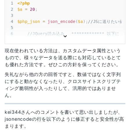
1
<?php
2
$a
=
20
;
3
4
$php_json
=
json_encode
(
$a
)
;
//JSに送りたい値($
5
6
//JQuery読み込み 　************* 以下に 
?>
7
?>
<
script
src
=
"
jquery-3.3.1.js
"
type
=
"
text/j
8
現在使われている方法は、カスタムデータ属性という
9
もので、様々なデータを送る際にも対応しているとて
10
<
script
id
=
"
script
"
type
=
"
text/javascript
"
s
も優れた方法です。ぜひこの方針を保ってください。
失礼ながら他の方の回答ですと、数値ではなく文字列
にすると動かなくなったり、クロスサイトスクリプテ
ィング脆弱性が入ったりして、汎用的ではありませ
ん。
kei344さんへのコメントを書いて思い出しましたが、
jsonencodeの行を以下のように修正すると安全性が高
まります。