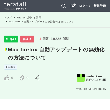
ログイン
新規登録
トップ
Firefox
に関する質問
Mac firefox 自動アップデートの無効化の方法について
1
19225
回答
閲覧
Q&A
解決済
Mac firefox 自動アップデートの無効化
の方法について
Firefox
mahoken
0
0
総合スコア
85
投稿
2018/09/20 06:15