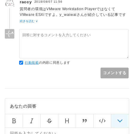
raccy
2018/08/07 11:56
参加できるようになります
質問者の環境はVMware Workstation Playerではなくて
https://qiita.com/motoda/items/615509cea09eb9f09fe3
VMware ESXiですよ。y_waiwaiさんが紹介している記事です
と、VMware Workstation Playerの話ですので、見当違いな内
続きを読む ∨
容になってしまいます。
行動規範
の内容に同意します
コメントする
あなたの回答