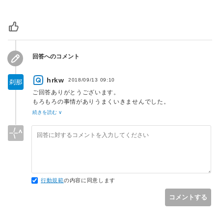
回答へのコメント
hrkw
2018/09/13 09:10
ご回答ありがとうございます。
もろもろの事情がありうまくいきませんでした。
今一度条件を整理したうえで本サイトで質問させていただく予
続きを読む ∨
定です。
様々ありがとうございました。
行動規範
の内容に同意します
コメントする