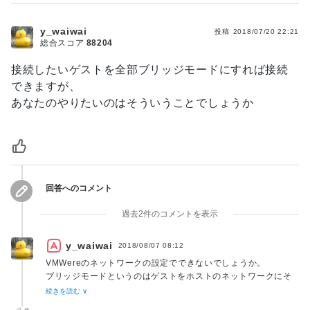
y_waiwai
投稿
2018/07/20 22:21
総合スコア
88204
接続したいゲストを全部ブリッジモードにすれば接続
できますが、
あなたのやりたいのはそういうことでしょうか
回答へのコメント
過去2件のコメントを表示
y_waiwai
2018/08/07 08:12
VMWereのネットワークの設定でできないでしょうか。
ブリッジモードというのはゲストをホストのネットワークにそ
のまま繋げてしまう、というモードで、ゲストはルータからIP
続きを読む ∨
振ってもらえるようになり、ホストのネットワークにそのまま