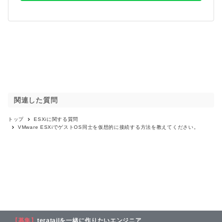
関連した質問
トップ
ESXi
に関する質問
VMware ESXiでゲストOS同士を仮想的に接続する方法を教えてください。
【募集】
teratailを一緒に作りたいエンジニア