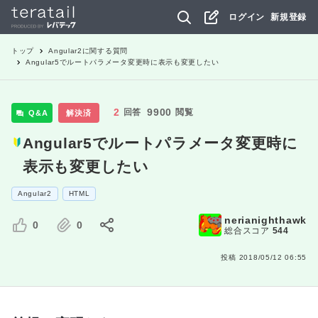
ログイン
新規登録
トップ
Angular2
に関する質問
Angular5でルートパラメータ変更時に表示も変更したい
2
9900
回答
閲覧
Q&A
解決済
Angular5でルートパラメータ変更時に
表示も変更したい
Angular2
HTML
nerianighthawk
0
0
総合スコア
544
投稿
2018/05/12 06:55