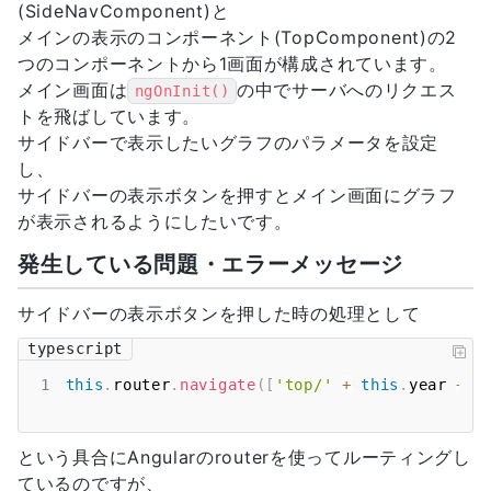
(SideNavComponent)と
メインの表示のコンポーネント(TopComponent)の2
つのコンポーネントから1画面が構成されています。
メイン画面は
の中でサーバへのリクエス
ngOnInit()
トを飛ばしています。
サイドバーで表示したいグラフのパラメータを設定
し、
サイドバーの表示ボタンを押すとメイン画面にグラフ
が表示されるようにしたいです。
発生している問題・エラーメッセージ
サイドバーの表示ボタンを押した時の処理として
typescript
1
this
.
router
.
navigate
(
[
'top/'
+
this
.
year
+
'
という具合にAngularのrouterを使ってルーティングし
ているのですが、