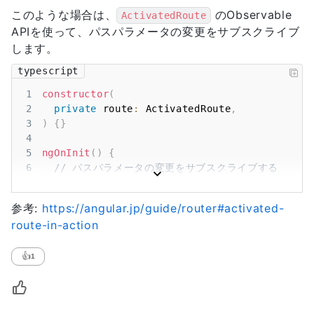
このような場合は、
のObservable
ActivatedRoute
APIを使って、パスパラメータの変更をサブスクライブ
します。
typescript
1
constructor
(
2
private
 route
:
ActivatedRoute
,
3
)
{
}
4
5
ngOnInit
(
)
{
6
// パスパラメータの変更をサブスクライブする
7
this
.
route
.
paramsMap
.
subscribe
(
paramsMap 
=
8
const
 year 
=
 paramsMap
.
get
(
'year'
)
;
参考:
https://angular.jp/guide/router#activated-
9
const
 key 
=
 paramsMap
.
get
(
'key'
)
;
route-in-action
10
// パラメータが変わった後の初期化処理
11
}
)
12
}
👍
1