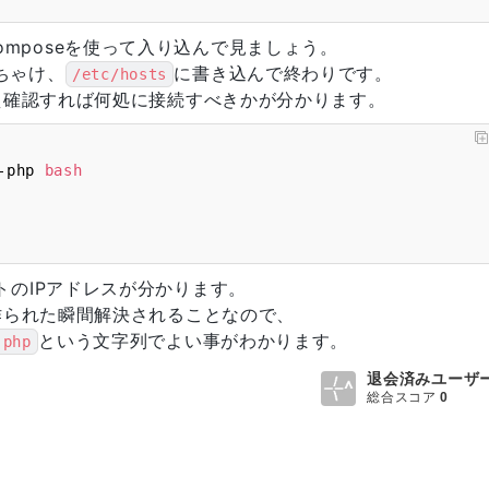
-composeを使って入り込んで見ましょう。
ぶっちゃけ、
に書き込んで終わりです。
/etc/hosts
え確認すれば何処に接続すべきかが分かります。
-php 
bash
トのIPアドレスが分かります。
作られた瞬間解決されることなので、
という文字列でよい事がわかります。
-php
退会済みユーザ
総合スコア
0