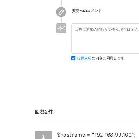
		echo $duplicate_num ." 件該当しました。<br>\n";

    build: ./php7

    links: 

質問へのコメント
		//接続をクローズ

      - dev-mysql

		$result = null;

    volumes:

		$link = null;

      - ./php7/php.ini:/usr/local/etc/php/php.ini

    volumes_from:

	} catch( PDOException $e) {

      - wwwbox

		$db_error = $e->getMessage();

    networks:

		error_log($db_error);

      - dev-net

行動規範
の内容に同意します
		print 'DBエラー: ' . $db_error  .'<br>' ;

    depends_on:

		die($db_error);

      - "dev-mysql"

  dev-mysql:

    container_name: dev-mysql

    image: mysql:5.6

    volumes:

      - ./mysql:/etc/mysql/conf.d

回答
2
件
    ports: 

      - "5432:5432"

    volumes_from:

      - sqlbox

$hostname = "192.168.99.100";
1