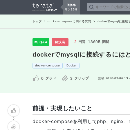
回答率
85
.
25
%
トップ
docker-compose
に関する質問
dockerでmysqlに
2
13605
回答
閲覧
Q&A
解決済
dockerでmysqlに接続するに
docker-compose
Docker
0
3
グッド
クリップ
投稿
2018/03/06 13:
前提・実現したいこと
0
docker-composeを利用してphp、ngin