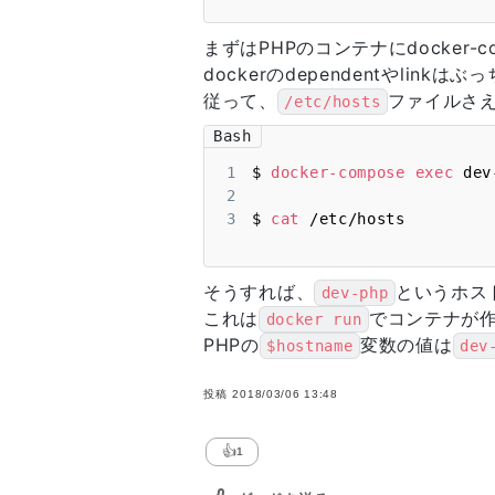
まずはPHPのコンテナにdocker
dockerのdependentやlinkは
従って、
ファイルさ
/etc/hosts
Bash
1
$ 
docker-compose
exec
 dev
2
3
$ 
cat
 /etc/hosts
そうすれば、
というホス
dev-php
これは
でコンテナが
docker run
PHPの
変数の値は
$hostname
dev
投稿
2018/03/06 13:48
👍
1