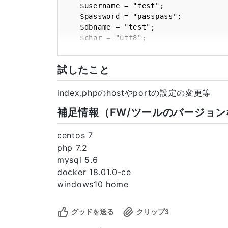
	$username = "test";

    volumes:

	$password = "passpass";

      - ./data/www:/var/www/html

	$dbname = "test";

    networks:

	$char = "utf8";

      - dev-net

	$port = "5432";

  dev-nginx: 

試したこと
	try{

    container_name: dev-nginx

		//DBを選択してコネクト

    build: ./nginx

		$db_perm = array(

index.phpのhostやportの設定の変更等
    ports: 

				PDO::ATTR_EMULATE_PREPARES => false,

      - "80:80"

補足情報（FW/ツールのバージョン
				PDO::ATTR_ERRMODE => PDO::ERRMODE_EXCEPTION

    links: 

			);

      - dev-php

		$link = new PDO('mysql:host='.$hostname.'; port='.$port.'; dbname='.$dbname.'; 
centos 7
    volumes:

charset='.$char , $username, $password
      - ./nginx/server.conf:/etc/nginx/conf.d/server.conf

php 7.2
    volumes_from:

mysql 5.6
		//SELECT文を発行

      - wwwbox

docker 18.01.0-ce
		$result = $link->query('select ID,Name from member_tb where Name = "Mako 
    networks:

windows10 home
Ishino"'); 

      - dev-net

		//ヒット数を表示

  dev-php: 

グッドを送る
クリップ
3
		$duplicate_num =  $result->rowCount();

    container_name: dev-php
