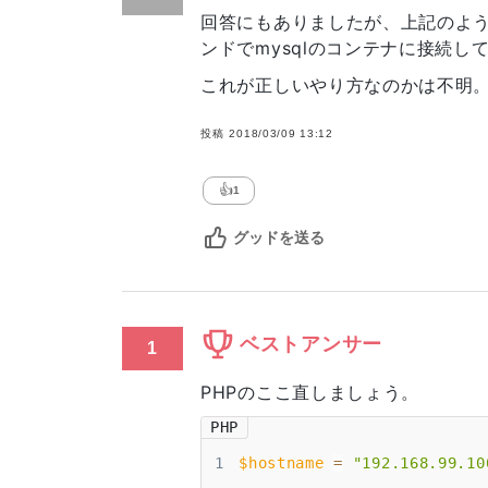
    networks:

回答にもありましたが、上記のように
      - dev-net

    environment:

ンドでmysqlのコンテナに接続して
      - "MYSQL_ROOT_USER=roottest"

これが正しいやり方なのかは不明
      - "MYSQL_ROOT_PASSWORD=rootpass"

      - "MYSQL_ALLOW_EMPTY_PASSWORD=no"

投稿
2018/03/09 13:12
      - "MYSQL_DATABASE=test"

      - "MYSQL_USER=test"

      - "MYSQL_PASSWORD=passpass"

👍
1
      - "TZ=Asia/Tokyo"

グッドを送る
networks:

  dev-net:

ベストアンサー
1
PHPのここ直しましょう。
PHP
1
$hostname
=
"192.168.99.10