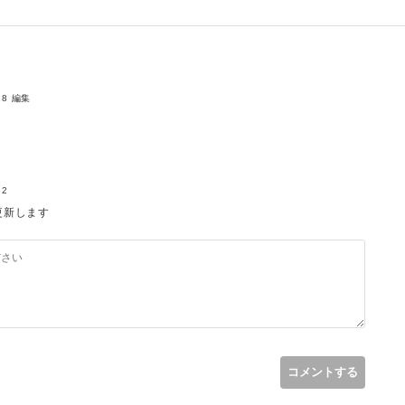
18
編集
、下記のようなエラーが出てしまい、繋がらない状態になっています。
32
6] MySQL server has gone away」
更新します
ntaner IDの順で記載されているのも把握できました。
らないです・・・
コメントする