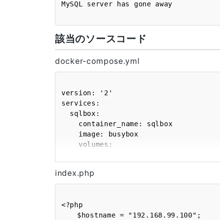
該当のソースコード
docker-compose.yml
version: '2'

services:

  sqlbox:

    container_name: sqlbox

    image: busybox

    volumes:

      - ./data/mysql:/var/lib/mysql/data

    networks:

index.php
      - dev-net

  wwwbox:

<?php

    container_name: wwwbox

	$hostname = "192.168.99.100";

    image: busybox
