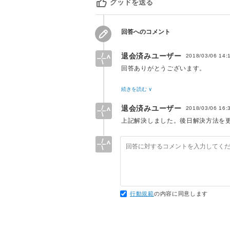
グッドを送る
回答へのコメント
退会済みユーザー
2018/03/06 14:
回答ありがとうございます。
$hostname = "192.168.99.100";
続きを読む ∨
上記のPHPに変更してみましたが
退会済みユーザー
2018/03/06 16:
エラー内容：「SQLSTATE[HY000] [200
上記解決しました。後日解決方法を
hostの確認もしてみました。IP co
すみません、そこからの接続がわか
172.20.0.2 c8ef6962eac6
行動規範
の内容に同意します