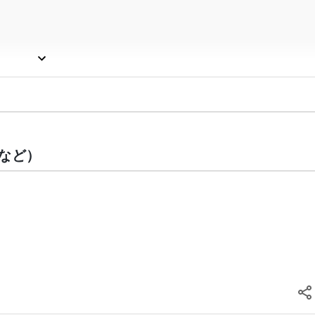
など）
, $db_perm);
