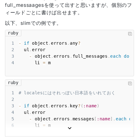
full_messaagesを使って出すと思いますが、個別のフ
ィールドごとに書けば出せます。
以下、slimでの例です。
ruby
1
-
if
 object
.
errors
.
any
?
2
  ul
.
3
-
 object
.
errors
.
full_messages
.
each
do
|
m
4
      li 
=
 m
ruby
1
# localesにはそれっぽい日本語をいれておく
2
3
-
if
 object
.
errors
.
key
?
(
:name
)
4
  ul
.
5
-
 object
.
errors
.
messages
[
:name
]
.
each
do
6
      li 
=
 m