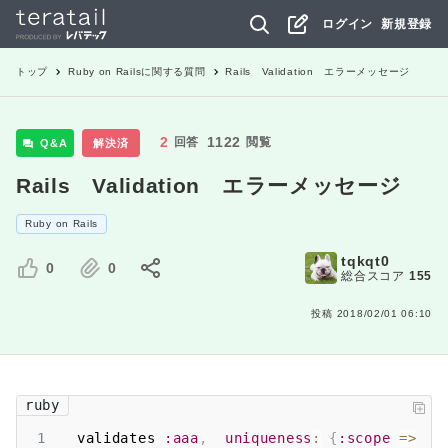
ログイン
新規登録
トップ
Ruby on Rails
に関する質問
Rails Validation エラーメッセージ
2
1122
回答
閲覧
Q&A
解決済
Rails Validation エラーメッセージ
Ruby on Rails
tqkqt0
0
0
総合スコア
155
投稿
2018/02/01 06:10
ruby
1
  validates 
:aaa
,
uniqueness
:
{
:scope
=>
:b