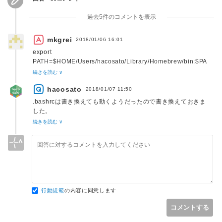
過去5件のコメントを表示
mkgrei
2018/01/06 16:01
export
PATH=$HOME/Users/hacosato/Library/Homebrew/bin:$PA
TH
続きを読む ∨
export
hacosato
HOMEBREW_CACHE=$HOME/Users/hacosato/Library/Ho
2018/01/07 11:50
mebrew/cashe
.bashrcは書き換えても動くようだったので書き換えておきま
した。
であるべきではないですか？
続きを読む ∨
コマンドが実行できているので、写しミスかもしれませんが。
おつきあいいただきありがとうございました！
できなかったことがすべてできるようになって一歩成長しまし
一般的に「~」と「＄HOME」は同じものです。
た????
https://ja.stackoverflow.com/questions/21067/チルダ-と-
home-の違いってなんでしょうか
https://blog.glatts.com/blog/imai/?p=886
行動規範
の内容に同意します
コメントする