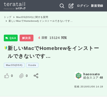
ログイン
新規登録
トップ
MacOS(OSX)
に関する質問
新しいMacでHomebrewをインストールできないです…
4
15124
回答
閲覧
Q&A
解決済
新しいMacでHomebrewをインストー
ルできないです…
MacOS(OSX)
Xcode
hacosato
0
0
総合スコア
48
投稿
2018/01/06 14:19