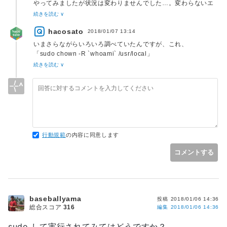
やってみましたが状況は変わりませんでした…。変わらないエ
ラーが出ます。
続きを読む ∨
「Permission denied」という エラーに対して、パーミッシ
hacosato
ョンを手に入れようとする方法なのだと理解しました。
2018/01/07 13:14
理解はしましたがうまくいかない…。
いまさらながらいろいろ調べていたんですが、これ、
「sudo chown -R `whoami` /usr/local」
にしないといけないところだった感じじゃないでしょうか？
続きを読む ∨
行動規範
の内容に同意します
コメントする
baseballyama
投稿
2018/01/06 14:36
総合スコア
316
編集
2018/01/06 14:36
sudo して実行されてみてはどうですか？