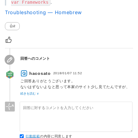
.
var Frameworks
Troubleshooting — Homebrew
👍
2
回答へのコメント
hacosato
2018/01/07 11:52
ご回答ありがとうございます。
ないはずないよなと思って本家のサイト少し見てたんですが、
英語だしと早々にあきらめてしまっていました…。お恥ずかし
続きを読む ∨
い…。
お知らせありがとうございます。
今回は別の方法で進めてしまったので大丈夫ですが、
ここでつまづいたべつの人には役に立つと思います！
行動規範
の内容に同意します