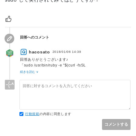
回答へのコメント
hacosato
2018/01/06 14:38
回答ありがとうございます♪
「sudo /usr/bin/ruby -e "$(curl -fsSL
https://raw.githubusercontent.com/Homebrew/install/maste
続きを読む ∨
r/install
)"」
してみたところ、
「Don't run this as root!」
と怒られてしまいました…。
行動規範
の内容に同意します
コメントする