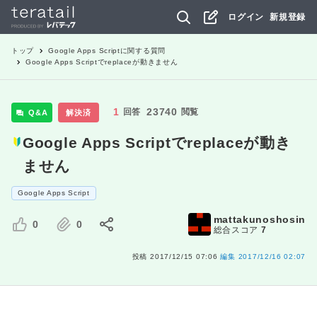
ログイン
新規登録
トップ
Google Apps Script
に関する質問
Google Apps Scriptでreplaceが動きません
1
23740
回答
閲覧
Q&A
解決済
Google Apps Scriptでreplaceが動き
ません
Google Apps Script
mattakunoshosin
0
0
総合スコア
7
投稿
2017/12/15 07:06
編集
2017/12/16 02:07