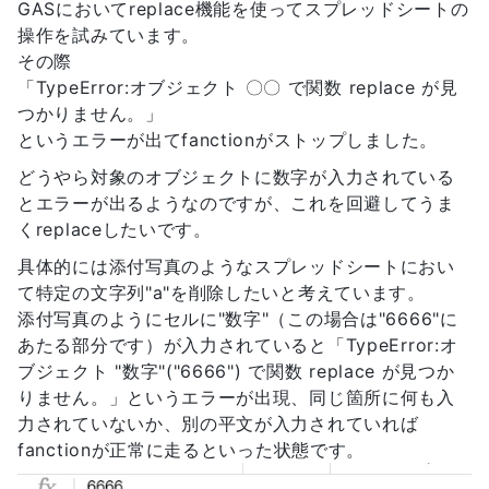
GASにおいてreplace機能を使ってスプレッドシートの
操作を試みています。
その際
「TypeError:オブジェクト 〇〇 で関数 replace が見
つかりません。」
というエラーが出てfanctionがストップしました。
どうやら対象のオブジェクトに数字が入力されている
とエラーが出るようなのですが、これを回避してうま
くreplaceしたいです。
具体的には添付写真のようなスプレッドシートにおい
て特定の文字列"a"を削除したいと考えています。
添付写真のようにセルに"数字"（この場合は"6666"に
あたる部分です）が入力されていると「TypeError:オ
ブジェクト "数字"("6666") で関数 replace が見つか
りません。」というエラーが出現、同じ箇所に何も入
力されていないか、別の平文が入力されていれば
fanctionが正常に走るといった状態です。