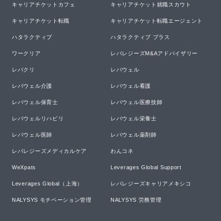
キャリアチケットカフェ
キャリアチケット就職スカウト
キャリアチケット転職
キャリアチケット転職エージェント
ハタラクティブ
ハタラクティブ プラス
ワークリア
レバレジーズM&Aアドバイザリー
レバクリ
レバウェル
レバウェル介護
レバウェル看護
レバウェル保育士
レバウェル医療技師
レバウェルリハビリ
レバウェル栄養士
レバウェル医師
レバウェル薬剤師
レバレジーズメディカルケア
わんコネ
WeXpats
Leverages Global Support
Leverages Global（上海）
レバレジーズキャリアメキシコ
NALYSYS モチベーション管理
NALYSYS 労務管理