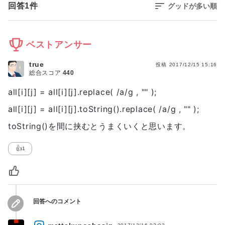
回答
1
件
グッドが多い順
ベストアンサー
true
投稿
2017/12/15 15:16
総合スコア
440
all[i][j] = all[i][j].replace( /a/g , "" );
all[i][j] = all[i][j].toString().replace( /a/g , "" );
toString()を間に挟むとうまくいくと思います。
👍
1
回答へのコメント