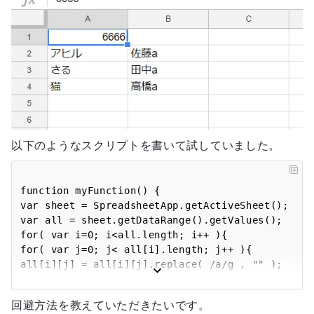
以下のようなスクリプトを書いて試していました。
function myFunction() {

var sheet = SpreadsheetApp.getActiveSheet();

var all = sheet.getDataRange().getValues();

for( var i=0; i<all.length; i++ ){

for( var j=0; j< all[i].length; j++ ){

all[i][j] = all[i][j].replace( /a/g , "" );

}

}

回避方法を教えていただきたいです。
sheet.getDataRange().setValues(all);
