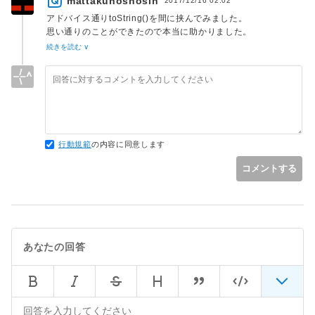
mattakunoshosin
2017/12/16 02:02
アドバイス通りtoString()を間に挟んでみました。
思い通りのことができたので本当に助かりました。
ありがとうございました。
続きを読む ∨
行動規範
の内容に同意します
コメントする
あなたの回答