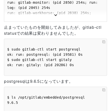
run: gitlab-monitor: (pid 2850) 254s; run: 
log: (pid 2845) 254s

run: gitlab-workhorse: (pid 2838) 254s; 
run: log: (pid 2834) 254s

run: logrotate: (pid 2864) 254s; run: log: 
止まっていたものを開始してみましたが、gitlab-ctl
(pid 2856) 254s

statusでの結果は変わりませんでした。
run: nginx: (pid 2860) 254s; run: log: (pid 
2855) 254s

run: node-exporter: (pid 2859) 254s; run: 
log: (pid 2858) 254s

$ sudo gitlab-ctl start postgresql

run: postgres-exporter: (pid 2848) 254s; 
ok: run: postgresql: (pid 19581) 0s

run: log: (pid 2844) 254s

$ sudo gitlab-ctl start gitaly

down: postgresql: 1s, normally up, want up; 
run: log: (pid 2839) 254s

run: prometheus: (pid 2862) 254s; run: log: 
(pid 2857) 254s

postgresqlは9.6.5になっています。
run: redis: (pid 2861) 254s; run: log: (pid 
2854) 254s

run: redis-exporter: (pid 2863) 254s; run: 
$ ls /opt/gitlab/embedded/postgresql

log: (pid 2853) 254s

run: sidekiq: (pid 8114) 3s; run: log: (pid 