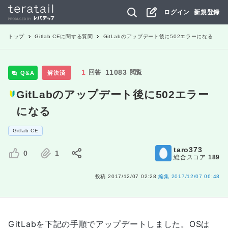
ログイン
新規登録
トップ
Gitlab CE
に関する質問
GitLabのアップデート後に502エラーになる
1
11083
回答
閲覧
Q&A
解決済
GitLabのアップデート後に502エラー
になる
Gitlab CE
taro373
0
1
総合スコア
189
投稿
2017/12/07 02:28
編集
2017/12/07 06:48
GitLabを下記の手順でアップデートしました。OSは