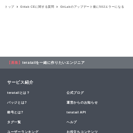
トップ
Gitlab CE
に関する質問
GitLabのアップデート後に502エラーになる
【募集】
teratailを一緒に作りたいエンジニア
サービス紹介
teratailとは？
公式ブログ
バッジとは?
運営からのお知らせ
称号とは?
teratail API
タグ一覧
ヘルプ
ユーザーランキング
お役立ちコンテンツ