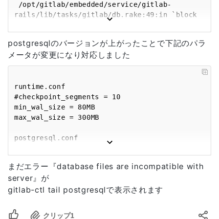
月  7 11:02 2017 
 /opt/gitlab/embedded/service/gitlab-
rails/lib/tasks/gitlab/db.rake:49:in `block 
(3 levels) in <top (required)>'

 /opt/gitlab/embedded/bin/bundle:23:in 
postgresqlのバージョンが上がったことで下記のパラ
`load'

メータが変更になり対応しました
 /opt/gitlab/embedded/bin/bundle:23:in 
`<main>'

 Tasks: TOP => gitlab:db:configure

 (See full trace by running task with --
runtime.conf

trace)

#checkpoint_segments = 10   

=================================================
min_wal_size = 80MB

Error executing action `run` on resource 
max_wal_size = 300MB

'bash[migrate gitlab-rails database]'

postgresql.conf

#unix_socket_directory = 
'/var/opt/gitlab/postgresql'  

まだエラー『database files are incompatible with
unix_socket_directories = 
server』が
gitlab-ctl tail postgresqlで表示されます
クリップ
1