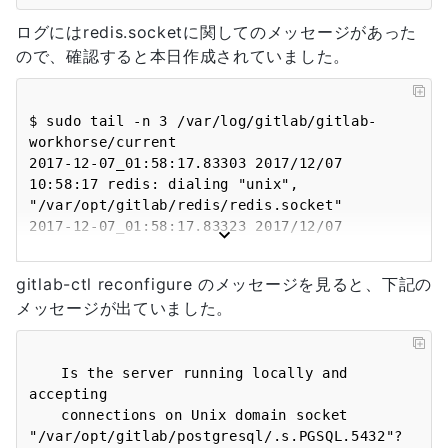
2835) 254s

run: unicorn: (pid 8139) 2s; run: log: (pid 
ログにはredis.socketに関してのメッセージがあった
ので、確認すると本日作成されていました。
$ sudo tail -n 3 /var/log/gitlab/gitlab-
workhorse/current

2017-12-07_01:58:17.83303 2017/12/07 
10:58:17 redis: dialing "unix", 
"/var/opt/gitlab/redis/redis.socket"

2017-12-07_01:58:17.83323 2017/12/07 
10:58:17 error: keywatcher: dial unix 
/var/opt/gitlab/redis/redis.socket: 
gitlab-ctl reconfigure のメッセージを見ると、下記の
connect: no such file or directory

メッセージが出ていました。
2017-12-07_01:58:20.40609 2017/12/07 
10:58:20 redis: dialing "unix", 
"/var/opt/gitlab/redis/redis.socket"

 	Is the server running locally and 
$ sudo ls -l 
accepting

/var/opt/gitlab/redis/redis.socket

 	connections on Unix domain socket 
srwxrwxrwx 1 gitlab-redis gitlab-redis 0 12
"/var/opt/gitlab/postgresql/.s.PGSQL.5432"?
