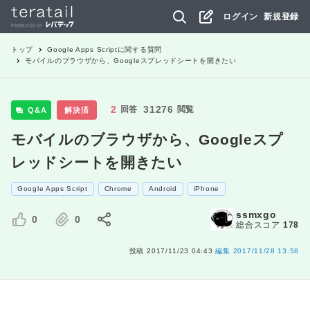
ログイン
新規登録
トップ
Google Apps Script
に関する質問
モバイルのブラウザから、Googleスプレッドシートを開きたい
2
31276
回答
閲覧
Q&A
解決済
モバイルのブラウザから、Googleスプ
レッドシートを開きたい
Google Apps Script
Chrome
Android
iPhone
ssmxgo
0
0
総合スコア
178
投稿
2017/11/23 04:43
編集
2017/11/28 13:58