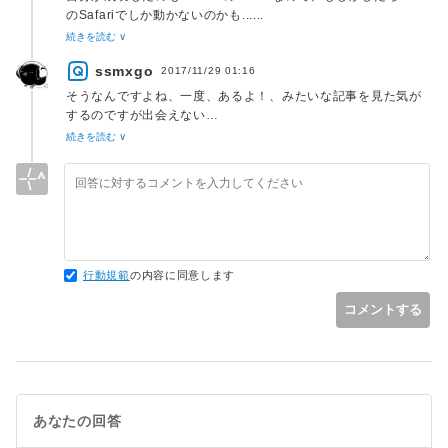
のSafariでしか動かないのかも......
このhttpの部分を変えてアプリに指示を出すものを「URLスキ
続きを読む ∨
ーム」、iOSでは「Universal Link」と言ってます。
ssmxgo
AndroidでもURLスキームは使えるので、さすがにGoogleも
2017/11/29 01:16
用意してると思うのですが......
そうなんですよね、一度、あるよ！、みたいな記事を見た気が
ググっても情報見当たらないですね......
するのですが出会えない…
コレっぽいのですが、具体的にスプレッドシートで特定のシー
続きを読む ∨
トを開くには？になるとわからない
行動規範
の内容に同意します
コメントする
あなたの回答