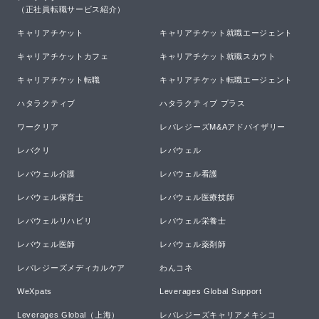
（正社員転職サービス紹介）
キャリアチケット
キャリアチケット就職エージェント
キャリアチケットカフェ
キャリアチケット就職スカウト
キャリアチケット転職
キャリアチケット転職エージェント
ハタラクティブ
ハタラクティブ プラス
ワークリア
レバレジーズM&Aアドバイザリー
レバクリ
レバウェル
レバウェル介護
レバウェル看護
レバウェル保育士
レバウェル医療技師
レバウェルリハビリ
レバウェル栄養士
レバウェル医師
レバウェル薬剤師
レバレジーズメディカルケア
わんコネ
WeXpats
Leverages Global Support
Leverages Global（上海）
レバレジーズキャリアメキシコ