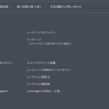
行動規範
個人情報の取り扱い
広告掲載のお問い合わせ
レバテックダイレクト
レバテック

（フリーランス向けサービス紹介）
職スカウト
キャリアチケット転職
レバレジーズM&Aアドバイザリー
レバウェル保育士
レバウェル薬剤師
upport
Leverages Global（上海）