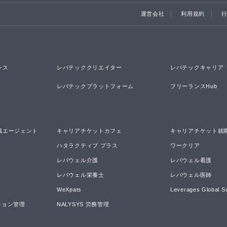
運営会社
利用規約
ンス
レバテッククリエイター
レバテックキャリア
レバテックプラットフォーム
フリーランスHub
職エージェント
キャリアチケットカフェ
キャリアチケット就
ハタラクティブ プラス
ワークリア
レバウェル介護
レバウェル看護
レバウェル栄養士
レバウェル医師
WeXpats
Leverages Global S
ーション管理
NALYSYS 労務管理