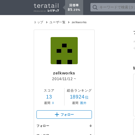
回答率
85
.
25
%
トップ
ユーザ一覧
zelkworks
zelkworks
2014/11/12
~
スコア
総合ランキング
13
18924
位
週間
0
週間
圏外
フォロー
フォロー
0