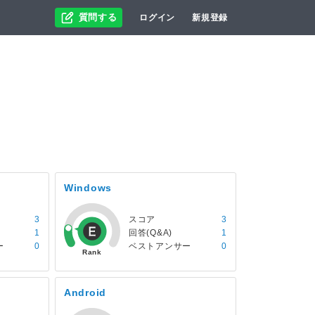
質問する
ログイン
新規登録
Windows
3
スコア
3
1
回答(Q&A)
1
ー
0
ベストアンサー
0
Android