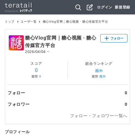
ログイン
新規登録
トップ
ユーザ一覧
糖心Vlog官网｜糖心视频 · 糖心传媒官方平台
糖心Vlog官网｜糖心视频 · 糖心
フォロー
传媒官方平台
2026/04/04
~
スコア
総合ランキング
0
圏外
週間
0
週間
圏外
フォロー
0
フォロワー
0
フォロー・フォロワー一覧へ
プロフィール