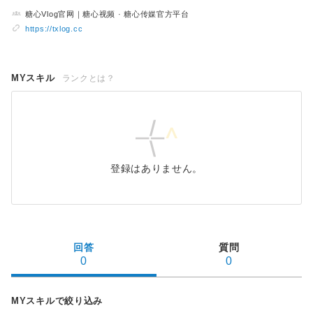
糖心Vlog官网｜糖心视频 · 糖心传媒官方平台
https://txlog.cc
MYスキル
ランクとは？
登録はありません。
回答
質問
0
0
MYスキルで絞り込み