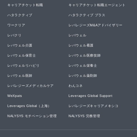
キャリアチケット転職
キャリアチケット転職エージェント
ハタラクティブ
ハタラクティブ プラス
ワークリア
レバレジーズM&Aアドバイザリー
レバクリ
レバウェル
レバウェル介護
レバウェル看護
レバウェル保育士
レバウェル医療技師
レバウェルリハビリ
レバウェル栄養士
レバウェル医師
レバウェル薬剤師
レバレジーズメディカルケア
わんコネ
WeXpats
Leverages Global Support
Leverages Global（上海）
レバレジーズキャリアメキシコ
NALYSYS モチベーション管理
NALYSYS 労務管理