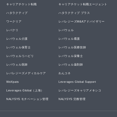
キャリアチケット転職
キャリアチケット転職エージェント
ハタラクティブ
ハタラクティブ プラス
ワークリア
レバレジーズM&Aアドバイザリー
レバクリ
レバウェル
レバウェル介護
レバウェル看護
レバウェル保育士
レバウェル医療技師
レバウェルリハビリ
レバウェル栄養士
レバウェル医師
レバウェル薬剤師
レバレジーズメディカルケア
わんコネ
WeXpats
Leverages Global Support
Leverages Global（上海）
レバレジーズキャリアメキシコ
NALYSYS モチベーション管理
NALYSYS 労務管理