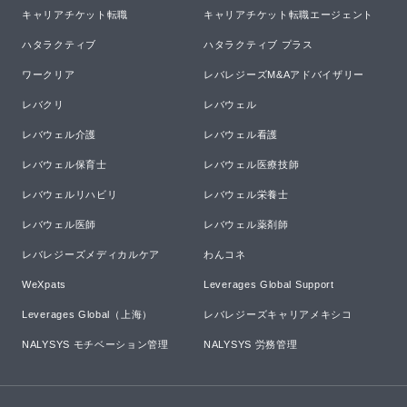
キャリアチケット転職
キャリアチケット転職エージェント
ハタラクティブ
ハタラクティブ プラス
ワークリア
レバレジーズM&Aアドバイザリー
レバクリ
レバウェル
レバウェル介護
レバウェル看護
レバウェル保育士
レバウェル医療技師
レバウェルリハビリ
レバウェル栄養士
レバウェル医師
レバウェル薬剤師
レバレジーズメディカルケア
わんコネ
WeXpats
Leverages Global Support
Leverages Global（上海）
レバレジーズキャリアメキシコ
NALYSYS モチベーション管理
NALYSYS 労務管理