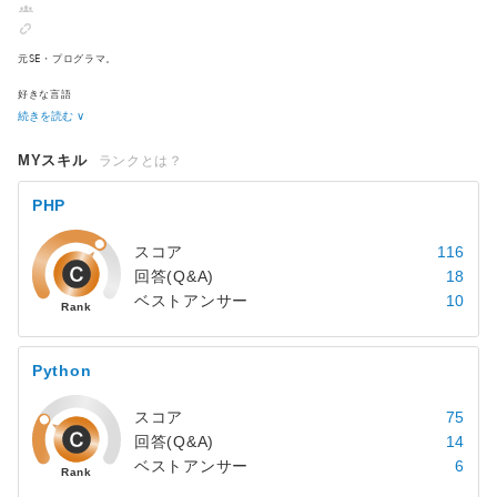
元SE・プログラマ。
好きな言語
php, Java, Javascript, python, SQL
続きを読む ∨
コンピュータ言語の勉強って、楽しくないですか？
MYスキル
ランクとは？
PHP
スコア
116
回答(Q&A)
18
ベストアンサー
10
Python
スコア
75
回答(Q&A)
14
ベストアンサー
6