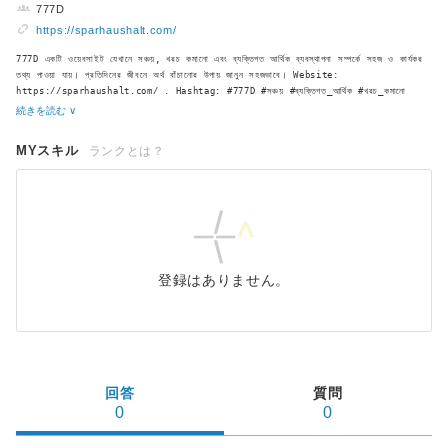
777D
https://sparhaushalt.com/
777D একটি ওয়েবসাইট যেখানে সঞ্চয়, খরচ কমানো এবং ব্যক্তিগত আর্থিক ব্যবস্থাপনা সম্পর্কে সহজ ও কার্যকর
তথ্য পাওয়া যায়। প্রতিদিনের জীবনে অর্থ বাঁচানোর উপায় জানুন সহজভাবে। Website:
https://sparhaushalt.com/ . Hashtag: #777D #সঞ্চয় #ব্যক্তিগত_আর্থিক #খরচ_কমানো
続きを読む ∨
MYスキル
ランクとは？
登録はありません。
回答
質問
0
0