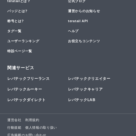
teratailとは？
公式ブログ
バッジとは?
運営からのお知らせ
称号とは?
teratail API
タグ一覧
ヘルプ
ユーザーランキング
お役立ちコンテンツ
特設ページ一覧
関連サービス
レバテックフリーランス
レバテッククリエイター
レバテックルーキー
レバテックキャリア
レバテックダイレクト
レバテックLAB
運営会社
利用規約
行動規範
個人情報の取り扱い
広告掲載のお問い合わせ