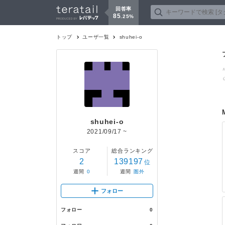
回答率
85
.
25
%
トップ
ユーザ一覧
shuhei-o
shuhei-o
2021/09/17
~
スコア
総合ランキング
2
139197
位
週間
0
週間
圏外
フォロー
フォロー
0