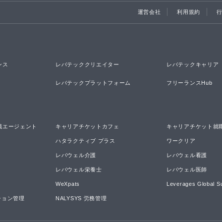
運営会社
利用規約
ンス
レバテッククリエイター
レバテックキャリア
レバテックプラットフォーム
フリーランスHub
職エージェント
キャリアチケットカフェ
キャリアチケット就
ハタラクティブ プラス
ワークリア
レバウェル介護
レバウェル看護
レバウェル栄養士
レバウェル医師
WeXpats
Leverages Global S
ーション管理
NALYSYS 労務管理