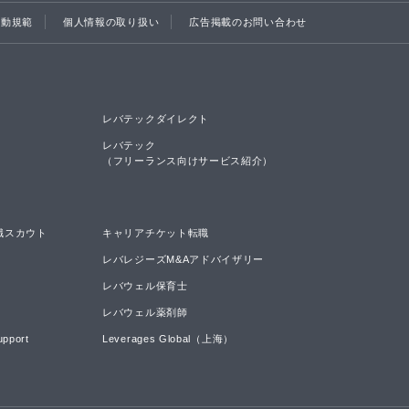
行動規範
個人情報の取り扱い
広告掲載のお問い合わせ
レバテックダイレクト
レバテック

（フリーランス向けサービス紹介）
職スカウト
キャリアチケット転職
レバレジーズM&Aアドバイザリー
レバウェル保育士
レバウェル薬剤師
upport
Leverages Global（上海）