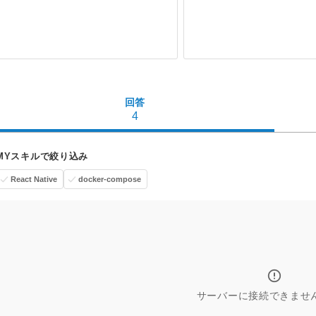
回答
4
MYスキルで絞り込み
React Native
docker-compose
サーバーに接続できませ