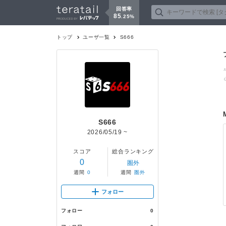
回答率
85
.
25
%
トップ
ユーザ一覧
S666
S666
2026/05/19
~
スコア
総合ランキング
0
圏外
週間
0
週間
圏外
フォロー
フォロー
0