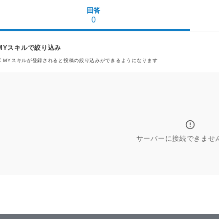
回答
0
MYスキルで絞り込み
※ MYスキル
が登録される
と投稿の絞り込みができるようになります
サーバーに接続できませ