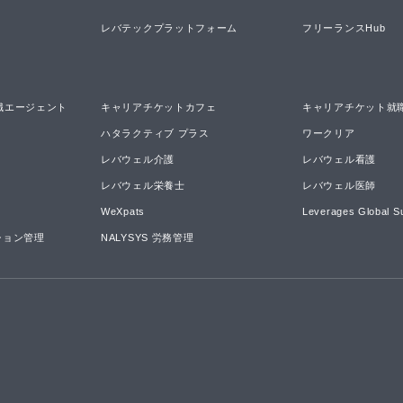
レバテックプラットフォーム
フリーランスHub
職エージェント
キャリアチケットカフェ
キャリアチケット就
ハタラクティブ プラス
ワークリア
レバウェル介護
レバウェル看護
レバウェル栄養士
レバウェル医師
WeXpats
Leverages Global S
ーション管理
NALYSYS 労務管理