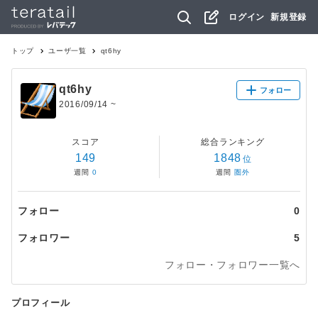
ログイン
新規登録
トップ
ユーザ一覧
qt6hy
qt6hy
フォロー
2016/09/14
~
スコア
総合ランキング
149
1848
位
週間
0
週間
圏外
フォロー
0
フォロワー
5
フォロー・フォロワー一覧へ
プロフィール