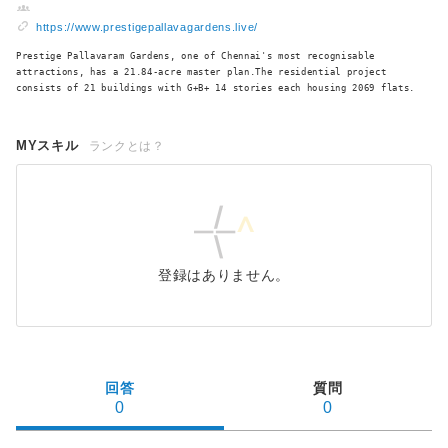
https://www.prestigepallavagardens.live/
Prestige Pallavaram Gardens, one of Chennai's most recognisable
attractions, has a 21.84-acre master plan.The residential project
consists of 21 buildings with G+B+ 14 stories each housing 2069 flats.
MYスキル
ランクとは？
登録はありません。
回答
質問
0
0