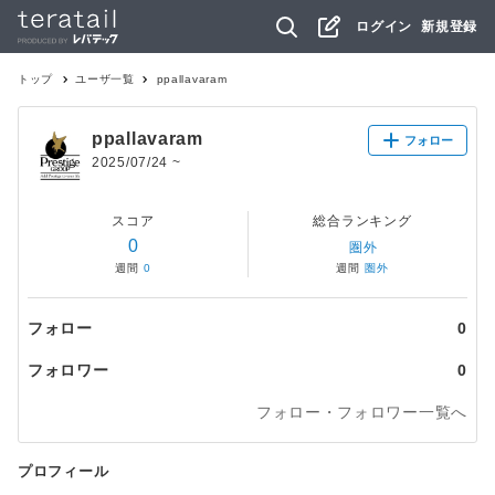
ログイン
新規登録
トップ
ユーザ一覧
ppallavaram
ppallavaram
フォロー
2025/07/24
~
スコア
総合ランキング
0
圏外
週間
0
週間
圏外
フォロー
0
フォロワー
0
フォロー・フォロワー一覧へ
プロフィール