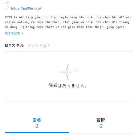
https://pg99a.org/
PG99 là nền tảng giải trí trực tuyến mang đến nhiều lựa chọn hấp dẫn như
casino online, cá cược thể thao, slot game và nhiều trò chơi đổi thưởng
đa dạng. Hệ thống được thiết kế với giao diện thân thiện, giúp người
dùng dễ dàng thao tác và trải nghiệm trên cả máy tính lẫn thiết bị di
続きを読む ∨
MYスキル
ランクとは？
登録はありません。
回答
質問
0
0