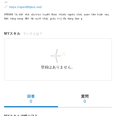
https://open88plus.net/
OPEN88 là một nhà cáitrực tuyến được nhiều người chơi quan tâm hiện nay.
Nền tảng mang đến hệ sinh thái giải trí đa dạng bao g
MYスキル
ランクとは？
登録はありません。
回答
質問
0
0