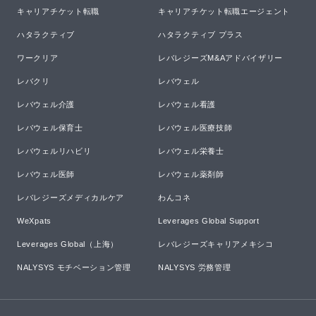
キャリアチケット転職
キャリアチケット転職エージェント
ハタラクティブ
ハタラクティブ プラス
ワークリア
レバレジーズM&Aアドバイザリー
レバクリ
レバウェル
レバウェル介護
レバウェル看護
レバウェル保育士
レバウェル医療技師
レバウェルリハビリ
レバウェル栄養士
レバウェル医師
レバウェル薬剤師
レバレジーズメディカルケア
わんコネ
WeXpats
Leverages Global Support
Leverages Global（上海）
レバレジーズキャリアメキシコ
NALYSYS モチベーション管理
NALYSYS 労務管理