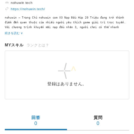
nohuwin tech
https://nohuwin.tech/
nohuwin – Trang Chủ nohuwin com X3 Nạp Đầu Húp 20 Triệu đang trở thành
điểm đến quen thuộc của nhiều người yêu thích game giải trí trực tuyến.
Với chương trình khuyến mãi nạp đầu nhân 3, người chơi có thể nhanh
chóng gia tăng số dư để tham gia các trò chơi hấp dẫn.
続きを読む ∨
MYスキル
ランクとは？
登録はありません。
回答
質問
0
0