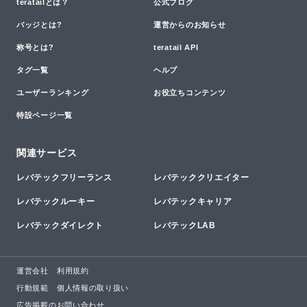
teratailとは？
公式ブログ
バッジとは?
運営からのお知らせ
称号とは?
teratail API
タグ一覧
ヘルプ
ユーザーランキング
お役立ちコンテンツ
特設ページ一覧
関連サービス
レバテックフリーランス
レバテッククリエイター
レバテックルーキー
レバテックキャリア
レバテックダイレクト
レバテックLAB
運営会社
利用規約
行動規範
個人情報の取り扱い
広告掲載のお問い合わせ