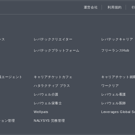
運営会社
利用規約
ンス
レバテッククリエイター
レバテックキャリア
レバテックプラットフォーム
フリーランスHub
職エージェント
キャリアチケットカフェ
キャリアチケット就
ハタラクティブ プラス
ワークリア
レバウェル介護
レバウェル看護
レバウェル栄養士
レバウェル医師
WeXpats
Leverages Global S
ーション管理
NALYSYS 労務管理