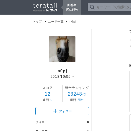
回答率
85
.
25
%
トップ
ユーザ一覧
n0pj
n0pj
2018/10/05
~
スコア
総合ランキング
12
23248
位
週間
0
週間
圏外
フォロー
フォロー
0