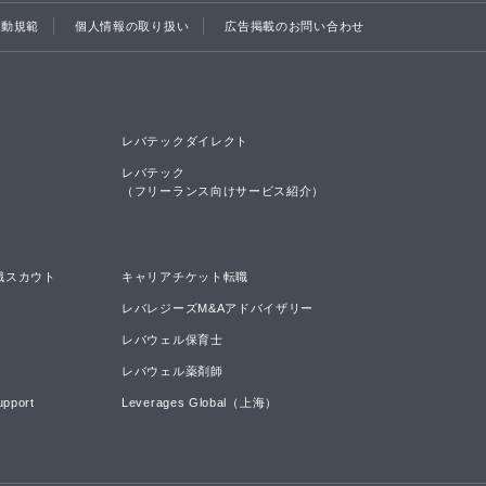
行動規範
個人情報の取り扱い
広告掲載のお問い合わせ
レバテックダイレクト
レバテック

（フリーランス向けサービス紹介）
職スカウト
キャリアチケット転職
レバレジーズM&Aアドバイザリー
レバウェル保育士
レバウェル薬剤師
upport
Leverages Global（上海）