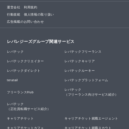
運営会社
利用規約
行動規範
個人情報の取り扱い
広告掲載のお問い合わせ
レバレジーズグループ関連サービス
レバテック
レバテックフリーランス
レバテッククリエイター
レバテックキャリア
レバテックダイレクト
レバテックルーキー
teratail
レバテックプラットフォーム
レバテック

フリーランスHub
（フリーランス向けサービス紹介）
レバテック

（正社員転職サービス紹介）
キャリアチケット
キャリアチケット就職エージェント
キャリアチケットカフェ
キャリアチケット就職スカウト