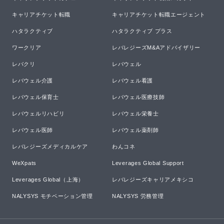
キャリアチケット転職
キャリアチケット転職エージェント
ハタラクティブ
ハタラクティブ プラス
ワークリア
レバレジーズM&Aアドバイザリー
レバクリ
レバウェル
レバウェル介護
レバウェル看護
レバウェル保育士
レバウェル医療技師
レバウェルリハビリ
レバウェル栄養士
レバウェル医師
レバウェル薬剤師
レバレジーズメディカルケア
わんコネ
WeXpats
Leverages Global Support
Leverages Global（上海）
レバレジーズキャリアメキシコ
NALYSYS モチベーション管理
NALYSYS 労務管理