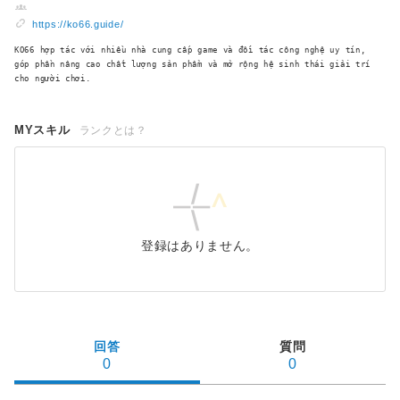
https://ko66.guide/
KO66 hợp tác với nhiều nhà cung cấp game và đối tác công nghệ uy tín,
góp phần nâng cao chất lượng sản phẩm và mở rộng hệ sinh thái giải trí
cho người chơi.
MYスキル
ランクとは？
登録はありません。
回答
質問
0
0