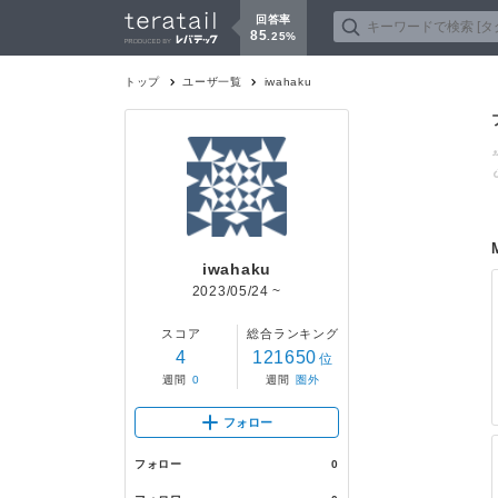
回答率
85
.
25
%
トップ
ユーザ一覧
iwahaku
iwahaku
2023/05/24
~
スコア
総合ランキング
4
121650
位
週間
0
週間
圏外
フォロー
フォロー
0