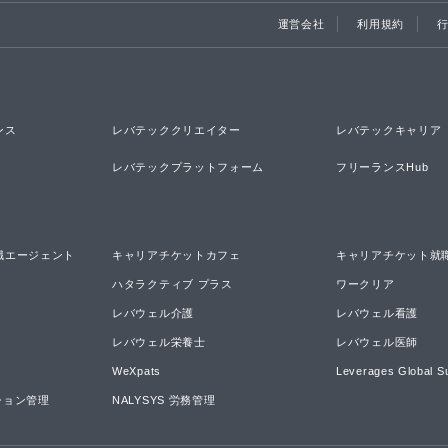
運営会社
利用規約
ンス
レバテッククリエイター
レバテックキャリア
レバテックプラットフォーム
フリーランスHub
職エージェント
キャリアチケットカフェ
キャリアチケット就
ハタラクティブ プラス
ワークリア
レバウェル介護
レバウェル看護
レバウェル栄養士
レバウェル医師
WeXpats
Leverages Global S
ーション管理
NALYSYS 労務管理