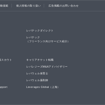
行動規範
個人情報の取り扱い
広告掲載のお問い合わせ
レバテックダイレクト
レバテック

（フリーランス向けサービス紹介）
職スカウト
キャリアチケット転職
レバレジーズM&Aアドバイザリー
レバウェル保育士
レバウェル薬剤師
upport
Leverages Global（上海）