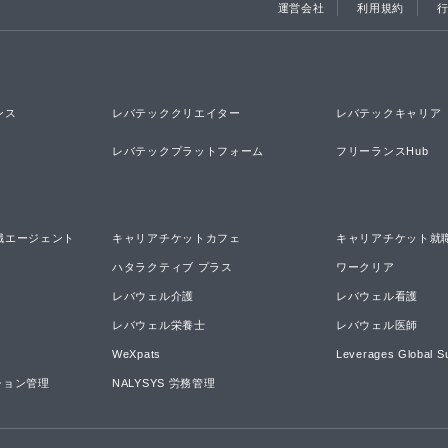
運営会社
利用規約
ンス
レバテッククリエイター
レバテックキャリア
レバテックプラットフォーム
フリーランスHub
職エージェント
キャリアチケットカフェ
キャリアチケット就
ハタラクティブ プラス
ワークリア
レバウェル介護
レバウェル看護
レバウェル栄養士
レバウェル医師
WeXpats
Leverages Global S
ーション管理
NALYSYS 労務管理