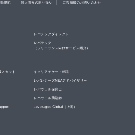
行動規範
個人情報の取り扱い
広告掲載のお問い合わせ
レバテックダイレクト
レバテック

（フリーランス向けサービス紹介）
職スカウト
キャリアチケット転職
レバレジーズM&Aアドバイザリー
レバウェル保育士
レバウェル薬剤師
upport
Leverages Global（上海）