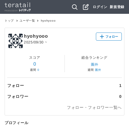
ログイン
新規登録
トップ
ユーザ一覧
hyohyooo
hyohyooo
フォロー
2025/09/30
~
スコア
総合ランキング
0
圏外
週間
0
週間
圏外
フォロー
1
フォロワー
0
フォロー・フォロワー一覧へ
プロフィール