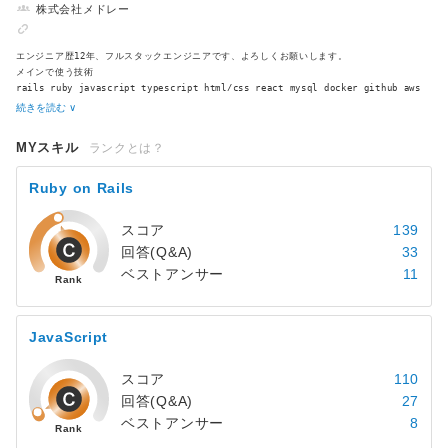
株式会社メドレー
エンジニア歴12年、フルスタックエンジニアです、よろしくお願いします。
メインで使う技術
rails ruby javascript typescript html/css react mysql docker github aws
redis elasticsearch
続きを読む ∨
MYスキル
ランクとは？
Ruby on Rails
スコア
139
回答(Q&A)
33
ベストアンサー
11
JavaScript
スコア
110
回答(Q&A)
27
ベストアンサー
8