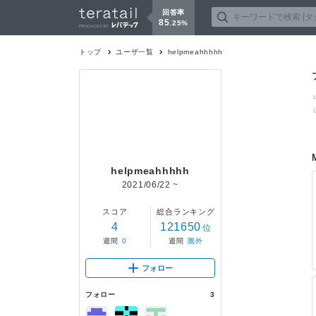
回答率
85
.
25
%
トップ
ユーザ一覧
helpmeahhhhh
helpmeahhhhh
2021/06/22
~
スコア
総合ランキング
4
121650
位
週間
0
週間
圏外
フォロー
フォロー
3