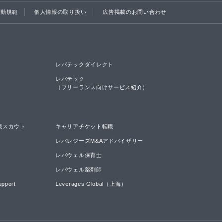
行動規範
個人情報の取り扱い
広告掲載のお問い合わせ
レバテックダイレクト
レバテック

（フリーランス向けサービス紹介）
職スカウト
キャリアチケット転職
レバレジーズM&Aアドバイザリー
レバウェル保育士
レバウェル薬剤師
upport
Leverages Global（上海）