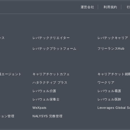
運営会社
利用規約
ンス
レバテッククリエイター
レバテックキャリア
レバテックプラットフォーム
フリーランスHub
職エージェント
キャリアチケットカフェ
キャリアチケット就
ハタラクティブ プラス
ワークリア
レバウェル介護
レバウェル看護
レバウェル栄養士
レバウェル医師
WeXpats
Leverages Global S
ーション管理
NALYSYS 労務管理