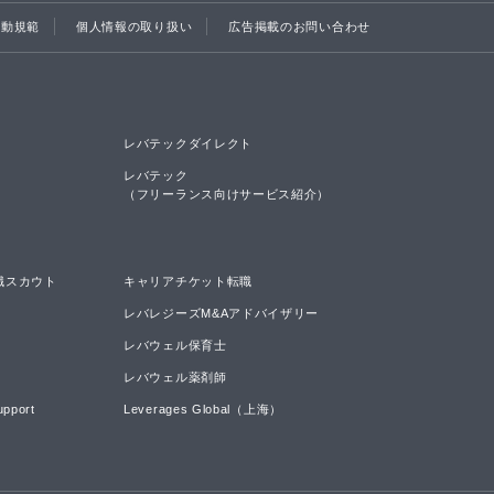
行動規範
個人情報の取り扱い
広告掲載のお問い合わせ
レバテックダイレクト
レバテック

（フリーランス向けサービス紹介）
職スカウト
キャリアチケット転職
レバレジーズM&Aアドバイザリー
レバウェル保育士
レバウェル薬剤師
upport
Leverages Global（上海）