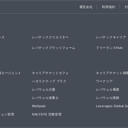
運営会社
利用規約
ンス
レバテッククリエイター
レバテックキャリア
レバテックプラットフォーム
フリーランスHub
職エージェント
キャリアチケットカフェ
キャリアチケット就
ハタラクティブ プラス
ワークリア
レバウェル介護
レバウェル看護
レバウェル栄養士
レバウェル医師
WeXpats
Leverages Global S
ーション管理
NALYSYS 労務管理