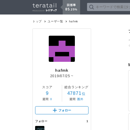
回答率
85
.
25
%
トップ
ユーザ一覧
hafmk
hafmk
2019/07/25
~
スコア
総合ランキング
9
47871
位
週間
0
週間
圏外
フォロー
フォロー
1