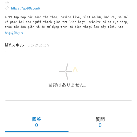
https://go99z.onl/
GO99 tập hợp các sảnh thể thao, casino live, slot nổ hũ, bắn cá, xổ số
và game bài cho người thích giải trí linh hoạt. Website có bố cục sáng,
thao tác đơn giản và dễ sử dụng trên cả điện thoại lẫn máy tính. Các
bước nạp rút được xử lý nhanh, minh bạch và đi kèm lớp bảo mật
続きを読む ∨
MYスキル
ランクとは？
登録はありません。
回答
質問
0
0