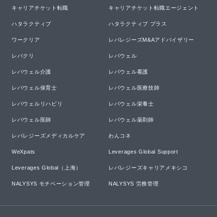
キャリアチケット転職
キャリアチケット転職エージェント
ハタラクティブ
ハタラクティブ プラス
ワークリア
レバレジーズM&Aアドバイザリー
レバクリ
レバウェル
レバウェル介護
レバウェル看護
レバウェル保育士
レバウェル医療技師
レバウェルリハビリ
レバウェル栄養士
レバウェル医師
レバウェル薬剤師
レバレジーズメディカルケア
わんコネ
WeXpats
Leverages Global Support
Leverages Global（上海）
レバレジーズキャリアメキシコ
NALYSYS モチベーション管理
NALYSYS 労務管理