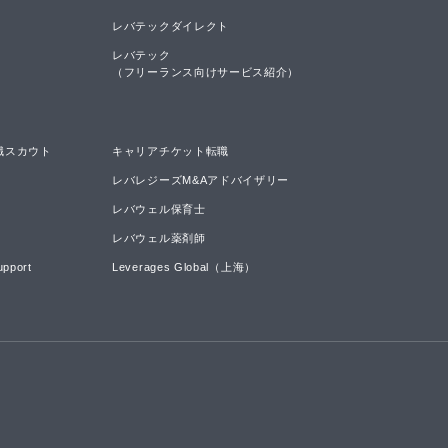
レバテックダイレクト
レバテック

（フリーランス向けサービス紹介）
職スカウト
キャリアチケット転職
レバレジーズM&Aアドバイザリー
レバウェル保育士
レバウェル薬剤師
upport
Leverages Global（上海）