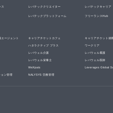
ンス
レバテッククリエイター
レバテックキャリア
レバテックプラットフォーム
フリーランスHub
職エージェント
キャリアチケットカフェ
キャリアチケット就
ハタラクティブ プラス
ワークリア
レバウェル介護
レバウェル看護
レバウェル栄養士
レバウェル医師
WeXpats
Leverages Global S
ーション管理
NALYSYS 労務管理