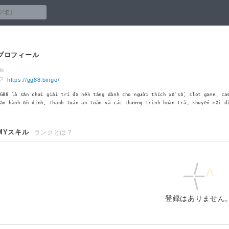
プロフィール
https://gg88.bingo/
G88 là sân chơi giải trí đa nền tảng dành cho người thích xổ số, slot game, ca
ận hành ổn định, thanh toán an toàn và các chương trình hoàn trả, khuyến mãi đ
MYスキル
ランクとは？
登録はありません