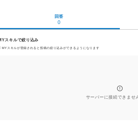
回答
0
MYスキルで絞り込み
※ MYスキル
が登録される
と投稿の絞り込みができるようになります
サーバーに接続できませ