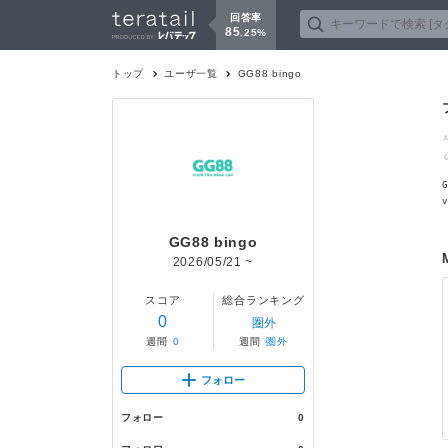
回答率
85
.
25
%
トップ
ユーザ一覧
GG88 bingo
G
v
GG88 bingo
2026/05/21
~
スコア
総合ランキング
0
圏外
週間
0
週間
圏外
フォロー
フォロー
0