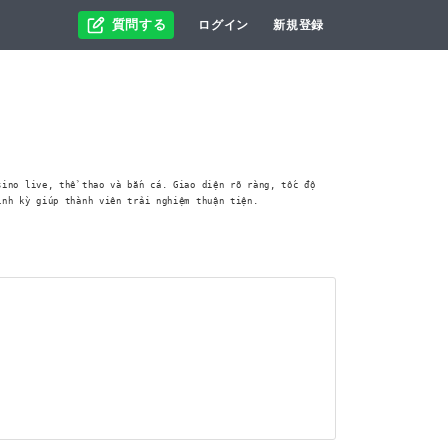
質問する
ログイン
新規登録
sino live, thể thao và bắn cá. Giao diện rõ ràng, tốc độ
ịnh kỳ giúp thành viên trải nghiệm thuận tiện.
。