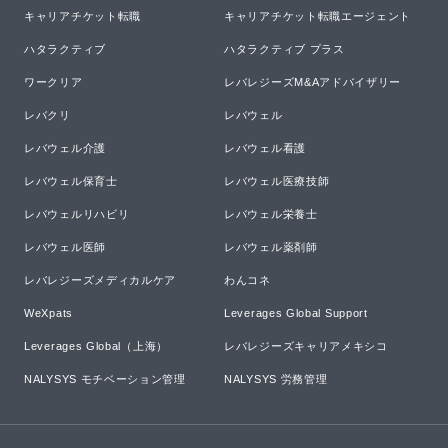
キャリアチケット転職
キャリアチケット転職エージェント
ハタラクティブ
ハタラクティブ プラス
ワークリア
レバレジーズM&Aアドバイザリー
レバクリ
レバウェル
レバウェル介護
レバウェル看護
レバウェル保育士
レバウェル医療技師
レバウェルリハビリ
レバウェル栄養士
レバウェル医師
レバウェル薬剤師
レバレジーズメディカルケア
わんコネ
WeXpats
Leverages Global Support
Leverages Global（上海）
レバレジーズキャリアメキシコ
NALYSYS モチベーション管理
NALYSYS 労務管理