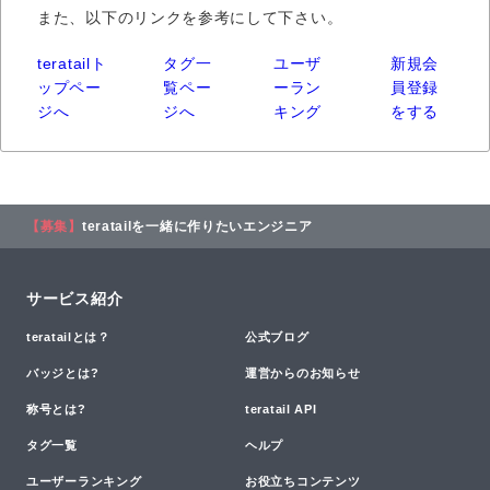
また、以下のリンクを参考にして下さい。
teratailト
タグ一
ユーザ
新規会
ップペー
覧ペー
ーラン
員登録
ジへ
ジへ
キング
をする
【募集】
teratailを一緒に作りたいエンジニア
サービス紹介
teratailとは？
公式ブログ
バッジとは?
運営からのお知らせ
称号とは?
teratail API
タグ一覧
ヘルプ
ユーザーランキング
お役立ちコンテンツ