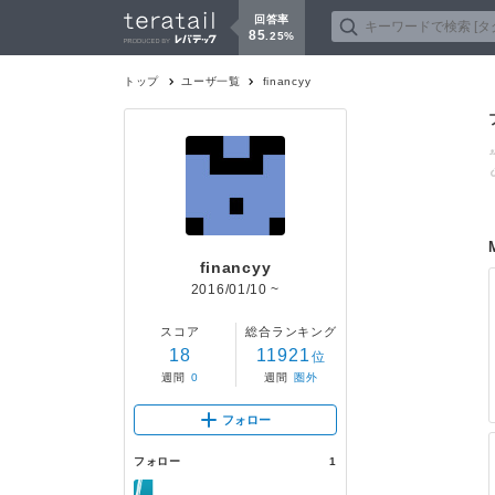
回答率
85
.
25
%
トップ
ユーザ一覧
financyy
financyy
2016/01/10
~
スコア
総合ランキング
18
11921
位
週間
0
週間
圏外
フォロー
フォロー
1