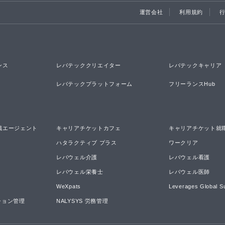
運営会社
利用規約
ンス
レバテッククリエイター
レバテックキャリア
レバテックプラットフォーム
フリーランスHub
職エージェント
キャリアチケットカフェ
キャリアチケット就
ハタラクティブ プラス
ワークリア
レバウェル介護
レバウェル看護
レバウェル栄養士
レバウェル医師
WeXpats
Leverages Global S
ーション管理
NALYSYS 労務管理