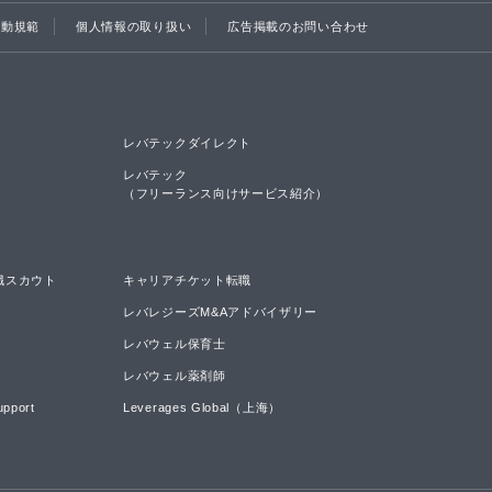
行動規範
個人情報の取り扱い
広告掲載のお問い合わせ
レバテックダイレクト
レバテック

（フリーランス向けサービス紹介）
職スカウト
キャリアチケット転職
レバレジーズM&Aアドバイザリー
レバウェル保育士
レバウェル薬剤師
upport
Leverages Global（上海）