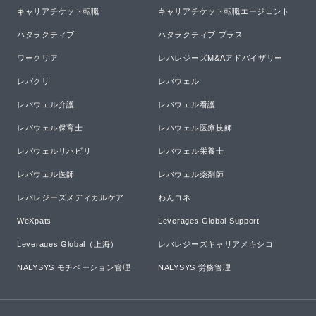
キャリアチケット転職
キャリアチケット転職エージェント
ハタラクティブ
ハタラクティブ プラス
ワークリア
レバレジーズM&Aアドバイザリー
レバクリ
レバウェル
レバウェル介護
レバウェル看護
レバウェル保育士
レバウェル医療技師
レバウェルリハビリ
レバウェル栄養士
レバウェル医師
レバウェル薬剤師
レバレジーズメディカルケア
わんコネ
WeXpats
Leverages Global Support
Leverages Global（上海）
レバレジーズキャリアメキシコ
NALYSYS モチベーション管理
NALYSYS 労務管理