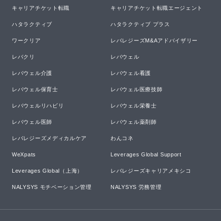
キャリアチケット転職
キャリアチケット転職エージェント
ハタラクティブ
ハタラクティブ プラス
ワークリア
レバレジーズM&Aアドバイザリー
レバクリ
レバウェル
レバウェル介護
レバウェル看護
レバウェル保育士
レバウェル医療技師
レバウェルリハビリ
レバウェル栄養士
レバウェル医師
レバウェル薬剤師
レバレジーズメディカルケア
わんコネ
WeXpats
Leverages Global Support
Leverages Global（上海）
レバレジーズキャリアメキシコ
NALYSYS モチベーション管理
NALYSYS 労務管理