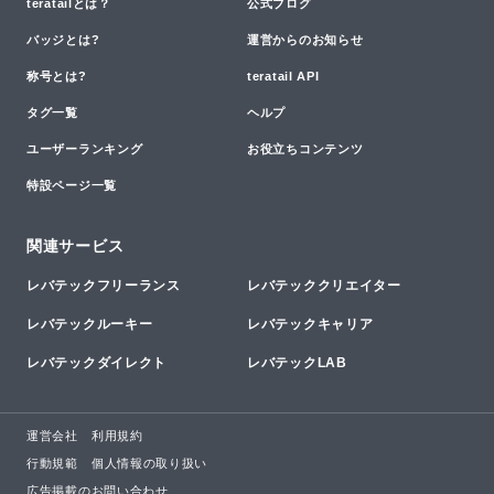
teratailとは？
公式ブログ
バッジとは?
運営からのお知らせ
称号とは?
teratail API
タグ一覧
ヘルプ
ユーザーランキング
お役立ちコンテンツ
特設ページ一覧
関連サービス
レバテックフリーランス
レバテッククリエイター
レバテックルーキー
レバテックキャリア
レバテックダイレクト
レバテックLAB
運営会社
利用規約
行動規範
個人情報の取り扱い
広告掲載のお問い合わせ