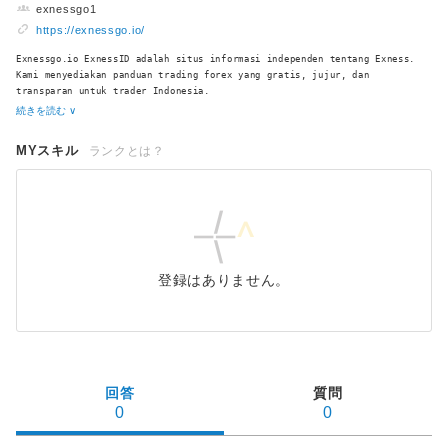
exnessgo1
https://exnessgo.io/
Exnessgo.io ExnessID adalah situs informasi independen tentang Exness.
Kami menyediakan panduan trading forex yang gratis, jujur, dan
transparan untuk trader Indonesia.
続きを読む ∨
MYスキル
ランクとは？
登録はありません。
回答
質問
0
0