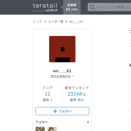
回答率
85
.
25
%
トップ
ユーザ一覧
eri___21
eri___21
2016/08/26
~
スコア
総合ランキング
12
23248
位
週間
0
週間
圏外
フォロー
フォロー
2