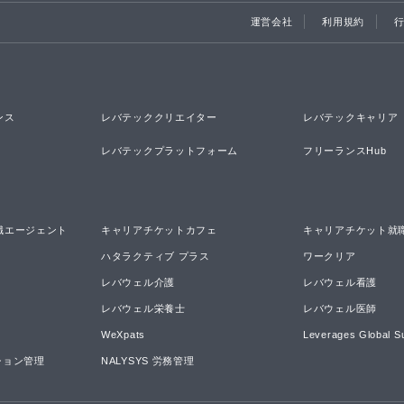
運営会社
利用規約
ンス
レバテッククリエイター
レバテックキャリア
レバテックプラットフォーム
フリーランスHub
職エージェント
キャリアチケットカフェ
キャリアチケット就
ハタラクティブ プラス
ワークリア
レバウェル介護
レバウェル看護
レバウェル栄養士
レバウェル医師
WeXpats
Leverages Global S
ーション管理
NALYSYS 労務管理