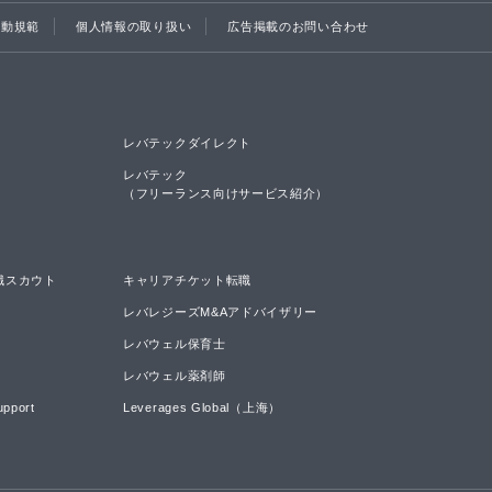
行動規範
個人情報の取り扱い
広告掲載のお問い合わせ
レバテックダイレクト
レバテック

（フリーランス向けサービス紹介）
職スカウト
キャリアチケット転職
レバレジーズM&Aアドバイザリー
レバウェル保育士
レバウェル薬剤師
upport
Leverages Global（上海）