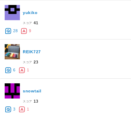
yukiko
41
スコア
28
9
REIK727
23
スコア
6
1
snowtail
13
スコア
3
1