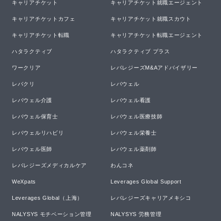
キャリアチケット
キャリアチケット就職エージェント
キャリアチケットカフェ
キャリアチケット就職スカウト
キャリアチケット転職
キャリアチケット転職エージェント
ハタラクティブ
ハタラクティブ プラス
ワークリア
レバレジーズM&Aアドバイザリー
レバクリ
レバウェル
レバウェル介護
レバウェル看護
レバウェル保育士
レバウェル医療技師
レバウェルリハビリ
レバウェル栄養士
レバウェル医師
レバウェル薬剤師
レバレジーズメディカルケア
わんコネ
WeXpats
Leverages Global Support
Leverages Global（上海）
レバレジーズキャリアメキシコ
NALYSYS モチベーション管理
NALYSYS 労務管理