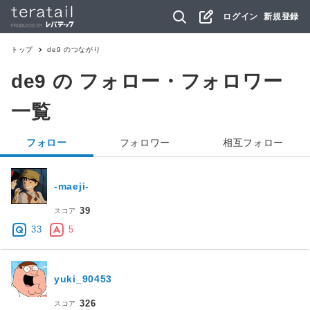
ログイン
新規登録
トップ
de9
のつながり
de9
の フォロー・フォロワー
一覧
フォロー
フォロワー
相互フォロー
-maeji-
39
スコア
33
5
yuki_90453
326
スコア