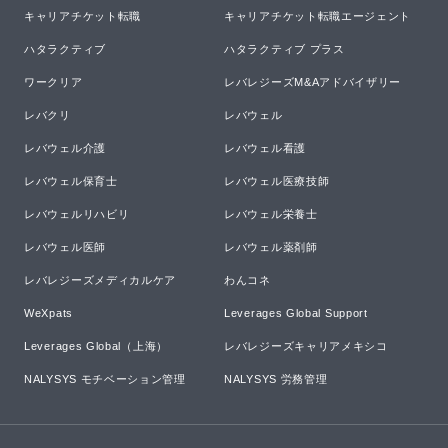
キャリアチケット転職
キャリアチケット転職エージェント
ハタラクティブ
ハタラクティブ プラス
ワークリア
レバレジーズM&Aアドバイザリー
レバクリ
レバウェル
レバウェル介護
レバウェル看護
レバウェル保育士
レバウェル医療技師
レバウェルリハビリ
レバウェル栄養士
レバウェル医師
レバウェル薬剤師
レバレジーズメディカルケア
わんコネ
WeXpats
Leverages Global Support
Leverages Global（上海）
レバレジーズキャリアメキシコ
NALYSYS モチベーション管理
NALYSYS 労務管理