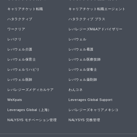
キャリアチケット転職
キャリアチケット転職エージェント
ハタラクティブ
ハタラクティブ プラス
ワークリア
レバレジーズM&Aアドバイザリー
レバクリ
レバウェル
レバウェル介護
レバウェル看護
レバウェル保育士
レバウェル医療技師
レバウェルリハビリ
レバウェル栄養士
レバウェル医師
レバウェル薬剤師
レバレジーズメディカルケア
わんコネ
WeXpats
Leverages Global Support
Leverages Global（上海）
レバレジーズキャリアメキシコ
NALYSYS モチベーション管理
NALYSYS 労務管理