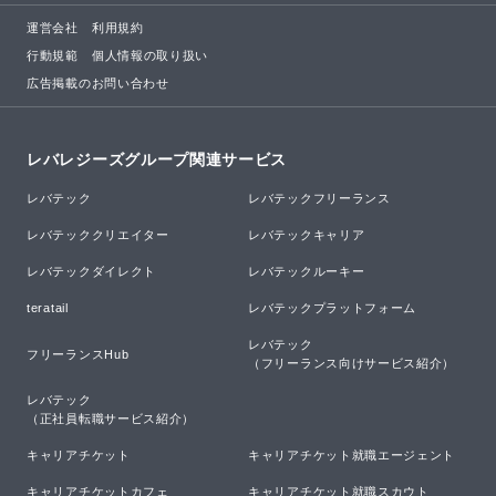
運営会社
利用規約
行動規範
個人情報の取り扱い
広告掲載のお問い合わせ
レバレジーズグループ関連サービス
レバテック
レバテックフリーランス
レバテッククリエイター
レバテックキャリア
レバテックダイレクト
レバテックルーキー
teratail
レバテックプラットフォーム
レバテック

フリーランスHub
（フリーランス向けサービス紹介）
レバテック

（正社員転職サービス紹介）
キャリアチケット
キャリアチケット就職エージェント
キャリアチケットカフェ
キャリアチケット就職スカウト