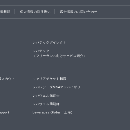
行動規範
個人情報の取り扱い
広告掲載のお問い合わせ
レバテックダイレクト
レバテック

（フリーランス向けサービス紹介）
職スカウト
キャリアチケット転職
レバレジーズM&Aアドバイザリー
レバウェル保育士
レバウェル薬剤師
upport
Leverages Global（上海）