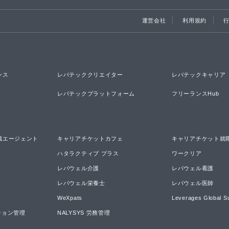
運営会社
利用規約
ンス
レバテッククリエイター
レバテックキャリア
レバテックプラットフォーム
フリーランスHub
職エージェント
キャリアチケットカフェ
キャリアチケット就
ハタラクティブ プラス
ワークリア
レバウェル介護
レバウェル看護
レバウェル栄養士
レバウェル医師
WeXpats
Leverages Global S
ーション管理
NALYSYS 労務管理