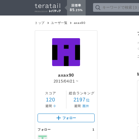
回答率
85
.
25
%
トップ
ユーザ一覧
axax90
axax90
2015/04/21
~
スコア
総合ランキング
120
2197
位
週間
0
週間
圏外
フォロー
フォロー
1