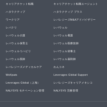
キャリアチケット転職
キャリアチケット転職エージェント
ハタラクティブ
ハタラクティブ プラス
ワークリア
レバレジーズM&Aアドバイザリー
レバクリ
レバウェル
レバウェル介護
レバウェル看護
レバウェル保育士
レバウェル医療技師
レバウェルリハビリ
レバウェル栄養士
レバウェル医師
レバウェル薬剤師
レバレジーズメディカルケア
わんコネ
WeXpats
Leverages Global Support
Leverages Global（上海）
レバレジーズキャリアメキシコ
NALYSYS モチベーション管理
NALYSYS 労務管理