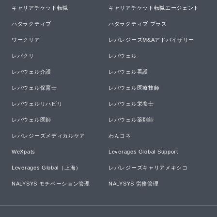
キャリアチケット転職
キャリアチケット転職エージェント
ハタラクティブ
ハタラクティブ プラス
ワークリア
レバレジーズM&Aアドバイザリー
レバクリ
レバウェル
レバウェル介護
レバウェル看護
レバウェル保育士
レバウェル医療技師
レバウェルリハビリ
レバウェル栄養士
レバウェル医師
レバウェル薬剤師
レバレジーズメディカルケア
わんコネ
WeXpats
Leverages Global Support
Leverages Global（上海）
レバレジーズキャリアメキシコ
NALYSYS モチベーション管理
NALYSYS 労務管理